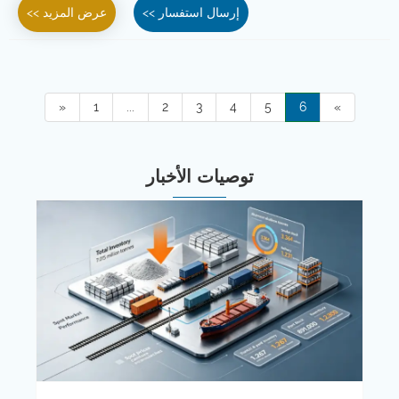
إرسال استفسار >>
عرض المزيد >>
«
1
...
2
3
4
5
6
»
توصيات الأخبار