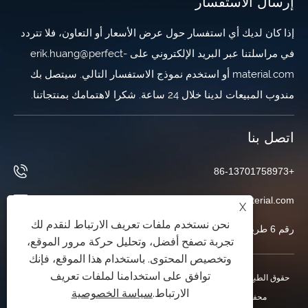
إرسال الاستفسار
إذا كان لديك أي استفسار حول عرض الأسعار أو التعاون، فلا تتردد
في مراسلتنا عبر البريد الإلكتروني على erik.huang@perfect-
material.com أو استخدم نموذج الاستفسار التالي. سيتصل بك
مندوب المبيعات لدينا خلال 24 ساعة. شكرا لاهتمامك بمنتجاتنا.
اتصل بنا
+86-13701758973
erik.huang@perfect-material.com
X
نحن نستخدم ملفات تعريف الارتباط لنقدم لك
رقم 6 طريق ونتشوان، حي باوشان، شنغهاي، الصين
تجربة تصفح أفضل، وتحليل حركة مرور الموقع،
وتخصيص المحتوى. باستخدام هذا الموقع، فإنك
توافق على استخدامنا لملفات تعريف
حقوق الطبع والنشر © 2026 Shanghai Perfect Industry Co.,Ltd. جميع الحقوق
الارتباط.
سياسة الخصوصية
محفوظة.
XML
|
RSS
|
Sitemap
|
Links
|
سياسة الخصوصية
|