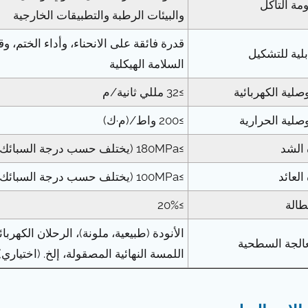
مة التآكل
والبيئات الرطبة والتطبيقات الخارجية
قدرة فائقة على الانحناء، وأداء الختم، 
بلية للتشكيل
السلامة الهيكلية
صلية الكهربائية
≥32 مللي ثانية/م
صلية الحرارية
≥200 واط/(م·ك)
 الشد
≥180MPa (يختلف حسب درجة السبائك المحددة وحالة المعالجة الحرارية)
العائد
≥100MPa (يختلف حسب درجة السبائك المحددة وحالة المعالجة الحرارية)
طالة
≥20%
الأنودة (طبيعية، ملونة)، الرحلان الكه
عالجة السطحية
اللمسة النهائية المصقولة، إلخ. (اختياري)