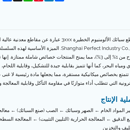
مقاطع سبائك الألومنيوم الخطيرة 3xxx عبارة
Shanghai Perfect Industry Co., Ltd. الميزة
يتراوح من 1% إلى 3%)، مما يمنح المنتجات خصائص شاملة ممتاز
 ومياه البحر، كما أنها تتميز بقابلية جيدة للتشكيل، وقابلية اللحام،
 تتمتع بخصائص ميكانيكية مستقرة، مما يجعلها مادة رئيسية لا غنى ع
ترونية التي تتطلب أداء متوازنًا في مقاومة التآكل وقابلية المعالجة و
ية الإنتاج
ر المواد الخام ← الصهر وسبائك ← الصب (صنع السبائك) ← معال
 الدقيق ← المعالجة الحرارية (التليين التثبيت) ← المعالجة الس
ليف والتخزين