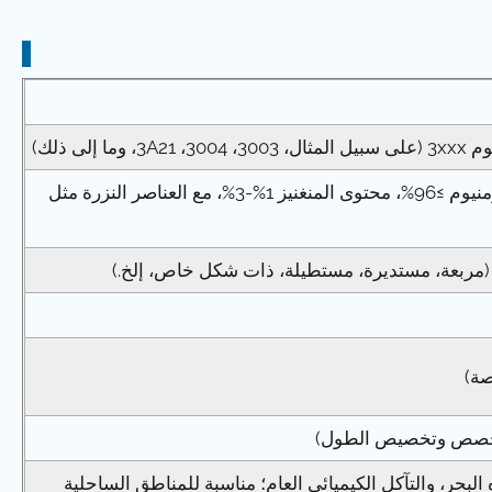
لى ذلك)
سبائك الألومنيوم والمنغنيز (محتوى الألومنيوم ≥96%، محتوى المنغنيز 1%-3%، مع العناصر النزرة مثل
مربعة، مستديرة، مستطيلة، ذات شكل خاص، إلخ.)
البحر، والتآكل الكيميائي العام؛ مناسبة للمناطق الساحلية