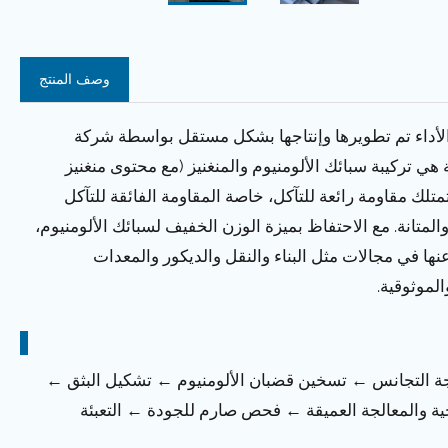
وصف المنتج
 عن مقاطع معدنية عالية الأداء تم تطويرها وإنتاجها بشكل مستقل بواسطة شركة
 الأساسية لهذه السلسلة هي تركيبة سبائك الألومنيوم والمنغنيز (مع محتوى منغنيز
ة. إنها تمتلك مقاومة رائعة للتآكل، خاصة المقاومة الفائقة للتآكل
 والمتانة. مع الاحتفاظ بميزة الوزن الخفيف لسبائك الألومنيوم،
نها في مجالات مثل البناء والنقل والديكور والمعدات
الموثوقية.
جة التجانس ← تسخين قضبان الألومنيوم ← تشكيل البثق ←
طحية والمعالجة العميقة ← فحص صارم للجودة ← التعبئة