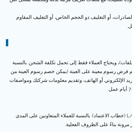
لصادرات، أو التغليف ذو الحجم الخاص، أو التغليف المقاوم
ل.
ينات قياسية مجانية (حجم A4 للألواح أو طول 300 مم للملفات)، ويحتاج العملاء فقط إلى تحمل تكلفة الشحن. بالنسبة
 فرض رسوم معينة على العينة (يمكن خصم رسوم العينة من
لبريد الإلكتروني أو الهاتف، وتقديم معلومات شركتك ومواصفات
ج: نحن ندعم طرق الدفع الدولية الشائعة مثل T/T (التحويل البرقي) وL/C (خطاب الاعتماد). بالنسبة للعملاء المتعاونين على المدى
مرونة بناءً على الظروف الفعلية.