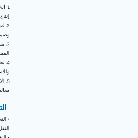
1. ا
إنتاج 
2. ق
وضما
3. م
المست
4. ن
والاس
5. ا
معالج
الت
• الت
النقل
• الت