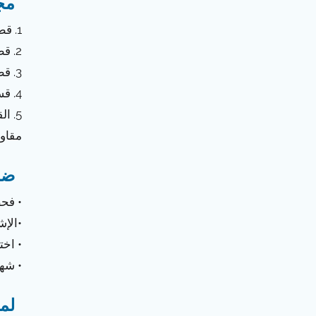
مج
1. قطاع البناء
2. قطاع النقل
3. قطاع الديكور والأثاث
4. قسم المعدات الإلكترونية
5. 
مقاوم
ضب
• فحص
•الإش
• اخت
• شه
لما