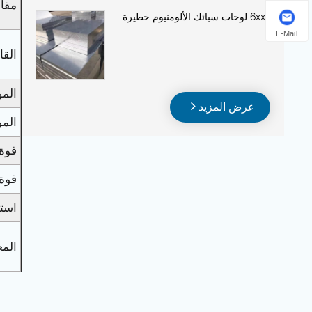
مقاو
6xxx لوحات سبائك الألومنيوم خطيرة
E-Mail
القا
المو
عرض المزيد
المو
قوة
قوة 
است
الم