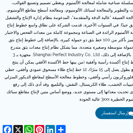
L. سلسلة صناعية شاملة لمعالجة الألمنيوم. ويغطي تصميم وتصنيع القوالب،
 والتطوير والمعالجة لسبائك الألومنيوم، ومعالجة أسطح مقاطع الألومنيوم،
لجة العميقة "عالية الدقة والمتقدمة"، المدعومة بنظام إدارة الإنتاج والتشغيل
ق جيدًا. في السنوات الأخيرة، قدمت الشركة على نطاق واسع خطوط إنتاج
ة الألمنيوم الرائدة في الصناعة ومجموعة كاملة من معدات الفحص والاختبار.
إنها تتميز بأكثر من 100 خط بثق ذو حمولة كبيرة، بالإضافة إلى خطوط إنتاج بثق
مولة متوسطة وصغيرة متعددة، مما يشكل نظام إنتاج معدات بثق متدرج
كامل. بالإضافة إلى ذلك، Shanghai Perfect Industry Co., Ltd. مجهزة بـ 3
إنتاج أكسدة رأسية وأفقية (من بينها خط الأكسدة الأفقي يمكن أن ينتج
مقاطع بطول يصل إلى 15 مترًا)، 12 خط إنتاج طلاء مسحوق عمودي وأفقي، خطي
 فلوروكربون رأسي وأفقي، وخطوط معالجة الأسطح لمقاطع الديكور المنزلي
بيبات الخشب، طلاء الكريستال، النقش، والتلميع. وقد أدى ذلك إلى رفع
 تحديث معداتها إلى مستوى جديد، ووضع أساس متين لإنتاج مقاطع سبائك
الخطيرة 3xxx عالية الجودة.
إرسال استفسار
cebook
WhatsApp
X
Pinterest
LinkedIn
Share