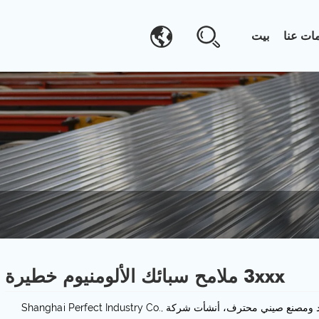
ات عنا
بيت
3xxx ملامح سبائك الألومنيوم خطيرة
كمورد ومصنع صيني محترف، أنشأت شركة Shanghai Perfect Industry Co.,