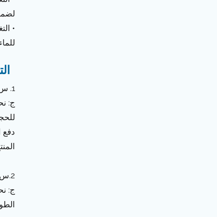
لضمان
• الت
للماء
الت
1. س: هل تقدم عينات؟ كيفية التقديم لهم؟
للحج
دفع ا
المنت
2.س: ما هي طرق الدفع المدعومة؟
الطوي