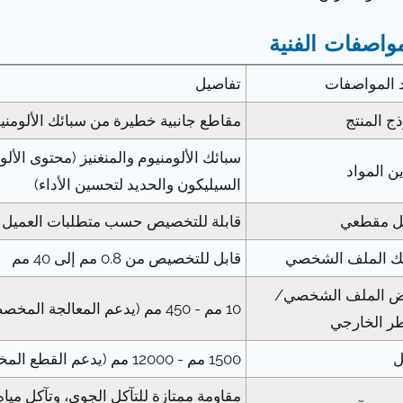
مواصفات الفنية
د المواصفات
تفاصيل
ج المنتج
مقاطع جانبية خطيرة من سبائك الألومنيوم 3xxx (على سبيل المثال، 3003، 3004، 3A21، وما إ
ن المواد
السيليكون والحديد لتحسين الأداء)
 مقطعي
قابلة للتخصيص حسب متطلبات العميل (
 الملف الشخصي
قابل للتخصيص من 0.8 مم إلى 40 مم
 الملف الشخصي/
10 مم - 450 مم (يدعم المعالجة المخصصة)
طر الخارجي
1500 مم - 12000 مم (يدعم القطع المخصص وتخصيص الطول)
مقاومة ممتازة للتآكل الجوي، وتآكل مياه 