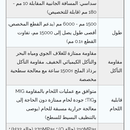
سداسي: المسافة الجانبية المقابلة 10 مم -
180 مم (قابلة للتخصيص)
1500 مم - 6000 مم (يدعم القطع المخصص،
طول
أقصى طول يصل إلى 15000 مم، تفاوت
القطع ±0.1 مم)
مقاومة ممتازة للغلاف الجوي ومياه البحر
مقاومة
والتآكل الكيميائي الخفيف. مقاومة التآكل
التآكل
برذاذ الملح ≥1500 ساعة مع معالجة سطحية
مخصصة
متوافق مع عمليات اللحام بالمقاومة MIG
قابلية
وTIG؛ جودة لحام ممتازة دون الحاجة إلى
اللحام
معالجة حرارية مسبقة للحام (يوصى
بالتنظيف البسيط للسطح)
≥210MPa (حالة O) ؛ ≥270MPa (حالة H32) ؛