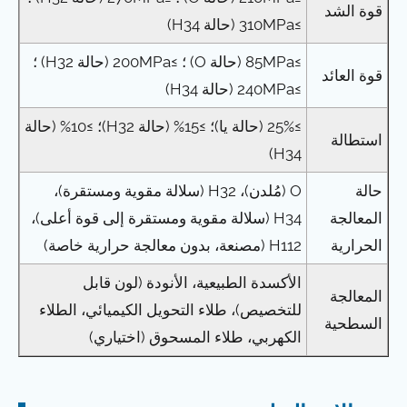
قوة الشد
≥310MPa (حالة H34)
≥85MPa (حالة O) ؛ ≥200MPa (حالة H32) ؛
قوة العائد
≥240MPa (حالة H34)
≥25% (حالة يا)؛ ≥15% (حالة H32)؛ ≥10% (حالة
استطالة
H34)
حالة
O (مُلدن)، H32 (سلالة مقوية ومستقرة)،
المعالجة
H34 (سلالة مقوية ومستقرة إلى قوة أعلى)،
الحرارية
H112 (مصنعة، بدون معالجة حرارية خاصة)
الأكسدة الطبيعية، الأنودة (لون قابل
المعالجة
للتخصيص)، طلاء التحويل الكيميائي، الطلاء
السطحية
الكهربي، طلاء المسحوق (اختياري)