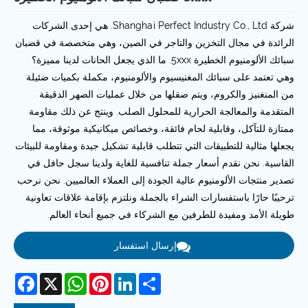
شركة Shanghai Perfect Industry Co., Ltd. هي إحدى الشركات
الرائدة في مجال التخزين والتاجر في الصين، وهي متخصصة في قضبان
سبائك الألومنيوم الخطيرة 5xxx. ما الذي يجعل الحانات لدينا مميزة؟
وهي تعتمد على سبائك المغنيسيوم والألومنيوم، مكملة بكميات ضئيلة
من المنغنيز والكروم، ويتم صقلها من خلال عمليات الصهر الدقيقة
المتقدمة والمعالجة الحرارية للمحلول الصلب. وينتج عن ذلك مقاومة
ممتازة للتآكل، وقابلية لحام فائقة، وخصائص ميكانيكية موثوقة، مما
يجعلها مثالية للتطبيقات التي تتطلب قابلية تشكيل جيدة ومقاومة للبيئات
القاسية. نحن نقدم أسعار جملة تنافسية للغاية ولدينا سجل حافل في
تصدير منتجات الألومنيوم عالية الجودة إلى العملاء العالميين. نحن نرحب
ترحيبًا حارًا باستفسارات الشراء بالجملة ونلتزم بإقامة علاقات تعاونية
طويلة الأمد ومفيدة للطرفين مع الشركاء في جميع أنحاء العالم.
إرسال استفسار
acebook
WhatsApp
X
Pinterest
LinkedIn
Share