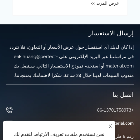
إرسال الاستفسار
إذا كان لديك أي استفسار حول عرض الأسعار أو التعاون، فلا تتردد
في مراسلتنا عبر البريد الإلكتروني على erik.huang@perfect-
material.com أو استخدم نموذج الاستفسار التالي. سيتصل بك
مندوب المبيعات لدينا خلال 24 ساعة. شكرا لاهتمامك بمنتجاتنا.
اتصل بنا
+86-13701758973
erik.huang@perfect-material.com
X
نحن نستخدم ملفات تعريف الارتباط لنقدم لك
رقم 6 طريق ونتشوان، حي باوشان، شنغهاي، الصين