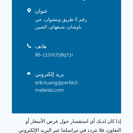
عنوان

رقم 6 طريق ونتشوان، حي
باوشان، شنغهاي، الصين
هاتف

+86-13701758973
بريد إلكتروني

erik.huang@perfect-
material.com
إذا كان لديك أي استفسار حول عرض الأسعار أو
التعاون، فلا تتردد في مراسلتنا عبر البريد الإلكتروني