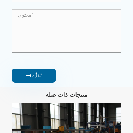
يُقدِّم

منتجات ذات صله
6xxx قضبان سبائك الألومنيوم الخطيرة
عرض المزيد >>