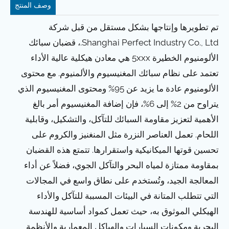
وصف المنتج
تم تطويرها وإنتاجها بشكل مستقل من قبل شركة
Shanghai Perfect Industry Co., Ltd.، قضبان سبائك
الألومنيوم الخطيرة 5xxx هي معادن هيكلية عالية الأداء
تعتمد على نظام سبائك المغنيسيوم والألمنيوم. مع محتوى
الألومنيوم عادة ما يزيد عن 95% ومحتوى المغنيسيوم الذي
يتراوح من 2% إلى 6%، فإن إضافة المغنيسيوم أمر بالغ
الأهمية لتعزيز مقاومة السبائك للتآكل، والتشكيل، وقابلية
اللحام. تعمل العناصر النزرة مثل المنغنيز والكروم على
تحسين قوتها الميكانيكية واستقرارها. تتمتع هذه القضبان
بمقاومة ممتازة لمياه البحر والتآكل الجوي، فضلاً عن أداء
المعالجة الجيد، وتُستخدم على نطاق واسع في المجالات
التي تتطلب المتانة في البيئات المسببة للتآكل والأداء
الهيكلي الموثوق به، حيث تعمل كمواد أساسية للهندسة
البحرية ومكونات السيارات والهياكل المعمارية والأنظمة