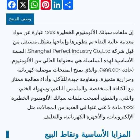
acebook
WhatsApp
X
Pinterest
LinkedIn
Share
وصف المنتج
إن ملفات سبائك الألومنيوم الخطيرة 1xxx عبارة عن مواد
معدنية عالية النقاء تم تطويرها وإنتاجها بشكل مستقل من
قبل شركة Shanghai Perfect Industry Co.,Ltd. السمة
الأساسية لهذه السلسلة هي محتواها العالي من الألومنيوم
(عادة ≥99.00%)، والذي يمنح المنتجات موصلية كهربائية
وحرارية متميزة، ومقاومة جيدة للتآكل، وأداء معالجة ممتاز.
مع الكثافة المنخفضة، والملمس الناعم، وسهولة الختم،
والثني، والقطع، أصبحت ملفات سبائك الألومنيوم الخطيرة
1xxx مادة لا غنى عنها في العديد من المجالات مثل
الإلكترونيات، والأجهزة الكهربائية، والتغليف.
المزايا الأساسية ونقاط البيع