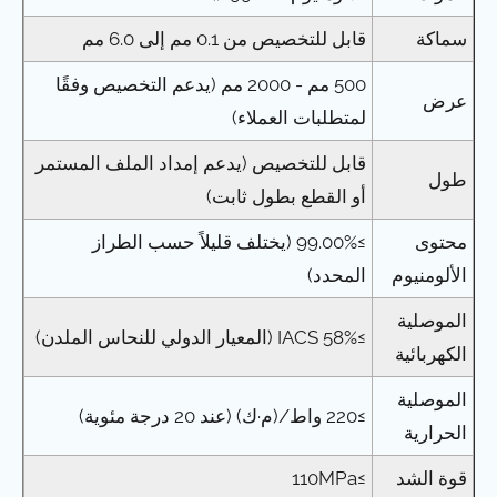
سماكة
قابل للتخصيص من 0.1 مم إلى 6.0 مم
500 مم - 2000 مم (يدعم التخصيص وفقًا
عرض
لمتطلبات العملاء)
قابل للتخصيص (يدعم إمداد الملف المستمر
طول
أو القطع بطول ثابت)
محتوى
≥99.00% (يختلف قليلاً حسب الطراز
الألومنيوم
المحدد)
الموصلية
≥58% IACS (المعيار الدولي للنحاس الملدن)
الكهربائية
الموصلية
≥220 واط/(م·ك) (عند 20 درجة مئوية)
الحرارية
قوة الشد
≥110MPa