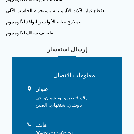
قطع غيار الآلات الألومنيوم باستخدام الحاسب الآلي
ملامح نظام الأبواب والنوافذ الألومنيوم
لفائف سبائك الألومنيوم
إرسال استفسار
معلومات الاتصال
عنوان

رقم 6 طريق ونتشوان، حي
باوشان، شنغهاي، الصين
هاتف

+86-13701758973