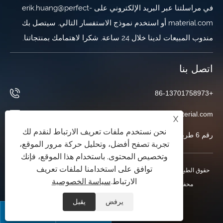
في مراسلتنا عبر البريد الإلكتروني على erik.huang@perfect-
material.com أو استخدم نموذج الاستفسار التالي. سيتصل بك
مندوب المبيعات لدينا خلال 24 ساعة. شكرا لاهتمامك بمنتجاتنا.
اتصل بنا
+86-13701758973
erik.huang@perfect-material.com
X
نحن نستخدم ملفات تعريف الارتباط لنقدم لك
رقم 6 طريق ونتشوان، حي باوشان، شنغهاي، الصين
تجربة تصفح أفضل، وتحليل حركة مرور الموقع،
وتخصيص المحتوى. باستخدام هذا الموقع، فإنك
توافق على استخدامنا لملفات تعريف
حقوق الطبع والنشر © 2026 Shanghai Perfect Industry Co.,Ltd. جميع الحقوق
الارتباط.
سياسة الخصوصية
محفوظة.
XML
|
RSS
|
Sitemap
|
Links
|
سياسة الخصوصية
|
يرفض
يقبل

