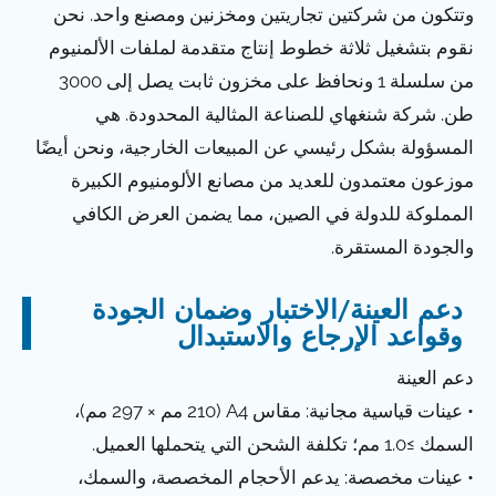
وتتكون من شركتين تجاريتين ومخزنين ومصنع واحد. نحن
نقوم بتشغيل ثلاثة خطوط إنتاج متقدمة لملفات الألمنيوم
من سلسلة 1 ونحافظ على مخزون ثابت يصل إلى 3000
طن. شركة شنغهاي للصناعة المثالية المحدودة. هي
المسؤولة بشكل رئيسي عن المبيعات الخارجية، ونحن أيضًا
موزعون معتمدون للعديد من مصانع الألومنيوم الكبيرة
المملوكة للدولة في الصين، مما يضمن العرض الكافي
والجودة المستقرة.
دعم العينة/الاختبار وضمان الجودة
وقواعد الإرجاع والاستبدال
دعم العينة
• عينات قياسية مجانية: مقاس A4 (210 مم × 297 مم)،
السمك ≥1.0 مم؛ تكلفة الشحن التي يتحملها العميل.
• عينات مخصصة: يدعم الأحجام المخصصة، والسمك،