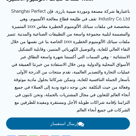
باعتبارها شركة مصنعة وموردة صينية بارزة، فإن Shanghai Perfect
Industry Co.,Ltd. تقف في طليعة قطاع معالجة الألمنيوم، وهي
متخصصة في ملفات سبائك الألومنيوم الخطيرة مقاس 1xxx المتميزة
والمصممة لتلبية مجموعة واسعة من التطبيقات الصناعية والمدنية. تتميز
ملفات سبائك الألومنيوم الخطيرة 1xxx الخاصة بنا عن نفسها من خلال
النقاء العالي للغاية، والتوصيل الكهربائي المتميز، وقابلية التشكيل
الاستثنائية - وهي السمات التي أكسبتنا شهرة واسعة النطاق عبر
الأسواق المحلية والدولية. ومن خلال الاستفادة من خبرتنا العميقة في
عمليات التجارة والتصدير العالمية، نقدم منتجات من الدرجة الأولى
بأسعار الجملة التنافسية للغاية، ونمكن شركائنا بحلول مادية موثوقة
وفعالة من حيث التكلفة. نحن نوجه دعوة ودية إلى العملاء في جميع
أنحاء العالم للتعاون في مجال المشتريات بالجملة، ونحن ثابتون في
التزامنا بإقامة شراكات طويلة الأجل ومستقرة ومفيدة للطرفين مع
الشركات في جميع أنحاء العالم.
إرسال استفسار